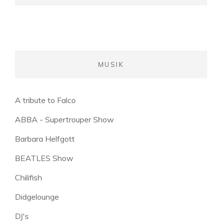
MUSIK
A tribute to Falco
ABBA - Supertrouper Show
Barbara Helfgott
BEATLES Show
Chilifish
Didgelounge
DJ's