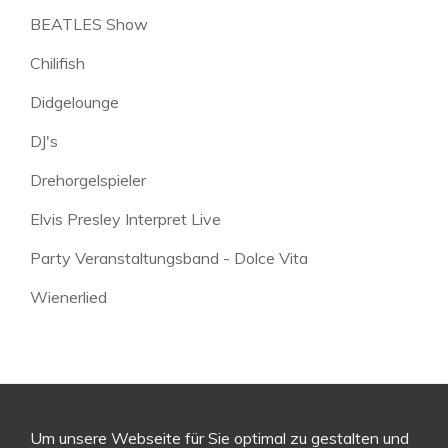
BEATLES Show
Chilifish
Didgelounge
DJ's
Drehorgelspieler
Elvis Presley Interpret Live
Party Veranstaltungsband - Dolce Vita
Wienerlied
Um unsere Webseite für Sie optimal zu gestalten und