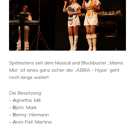
Spätestens seit dem Musical und Blockbuster „Mama
Mia“, ist eines ganz sicher: der „ABBA – Hype“ geht
noch lange weiter!
Die Besetzung:
–
A
gnetha: Mili
–
B
jörn: Mark
–
B
enny: Hermann
–
A
nni-Frid: Martina