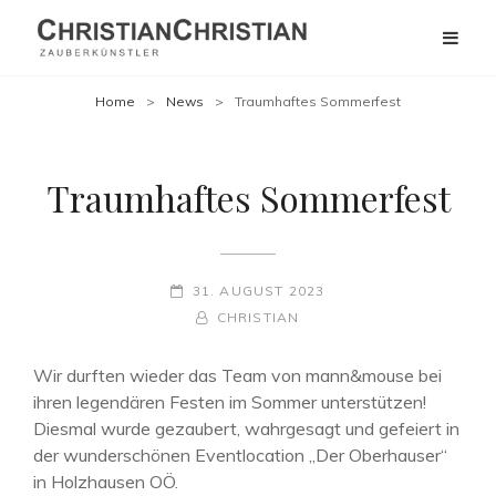
Home
>
News
>
Traumhaftes Sommerfest
Traumhaftes Sommerfest
POSTED-
31. AUGUST 2023
ON
BY
BYLINE
CHRISTIAN
LINE
Wir durften wieder das Team von mann&mouse bei
ihren legendären Festen im Sommer unterstützen!
Diesmal wurde gezaubert, wahrgesagt und gefeiert in
der wunderschönen Eventlocation „Der Oberhauser“
in Holzhausen OÖ.