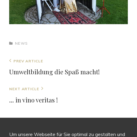
CATEGORIES
NEWS
Beitrags-
Previous
PREV ARTICLE
Navigation
Post
Umweltbildung die Spaß macht!
Next
NEXT ARTICLE
Post
… in vino veritas !
Um unsere Webseite für Sie optimal zu gestalten und