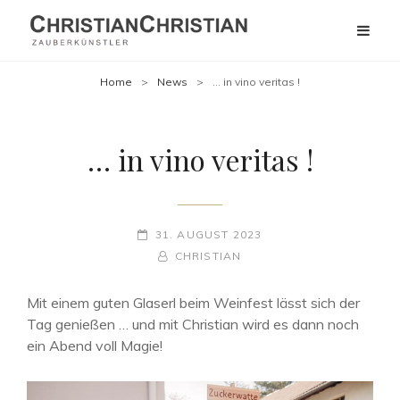
Home
>
News
>
… in vino veritas !
… in vino veritas !
POSTED-
31. AUGUST 2023
ON
BY
BYLINE
CHRISTIAN
LINE
Mit einem guten Glaserl beim Weinfest lässt sich der
Tag genießen … und mit Christian wird es dann noch
ein Abend voll Magie!