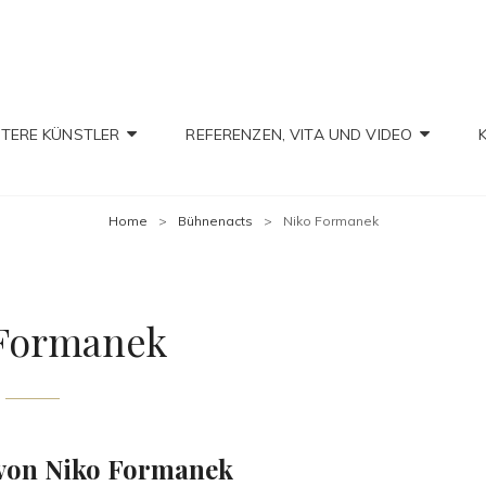
IAN CHRISTIAN
TERE KÜNSTLER
REFERENZEN, VITA UND VIDEO
Home
>
Bühnenacts
>
Niko Formanek
 Formanek
o von Niko Formanek