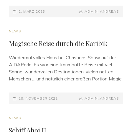
POSTED-
BY
BYLINE
2. MÄRZ 2023
ADMIN_ANDREAS
ON
LINE
CAT
NEWS
LINKS
Magische Reise durch die Karibik
Wiedermal volles Haus bei Christians Show auf der
AIDAPerla. Es war eine traumhafte Reise mit viel
Sonne, wundervollen Destinationen, vielen netten
Menschen … und natürlich einer großen Portion Magie.
POSTED-
BY
BYLINE
29. NOVEMBER 2022
ADMIN_ANDREAS
ON
LINE
CAT
NEWS
LINKS
Schiff Ahoi II