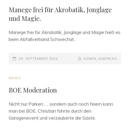
LINKS
Manege frei für Akrobatik, Jonglage
und Magie.
Manege frei für Akrobatik, Jonglage und Magie hieß es
beim Abfallverband Schwechat.
POSTED-
BY
BYLINE
29. SEPTEMBER 2022
ADMIN_ANDREAS
ON
LINE
CAT
NEWS
LINKS
BOE Moderation
Nicht nur Parken …. sondern auch noch feiern kann
man bei BOE. Christian führte durch den
Garagenevent und verzauberte die Gäste.