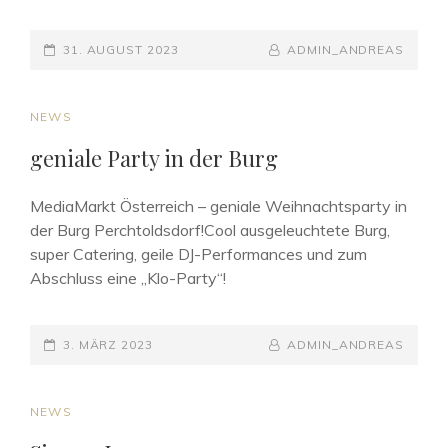
POSTED-
BY
BYLINE
31. AUGUST 2023
ADMIN_ANDREAS
ON
LINE
CAT
NEWS
LINKS
geniale Party in der Burg
MediaMarkt Österreich – geniale Weihnachtsparty in
der Burg Perchtoldsdorf!Cool ausgeleuchtete Burg,
super Catering, geile DJ-Performances und zum
Abschluss eine „Klo-Party“!
POSTED-
BY
BYLINE
3. MÄRZ 2023
ADMIN_ANDREAS
ON
LINE
CAT
NEWS
LINKS