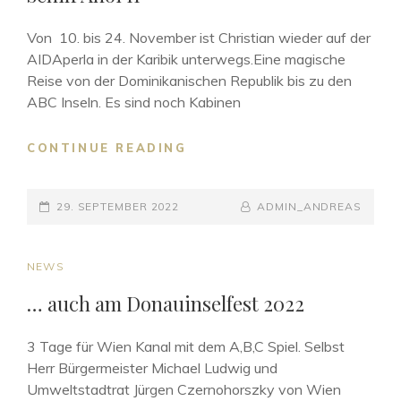
Von 10. bis 24. November ist Christian wieder auf der
AIDAperla in der Karibik unterwegs.Eine magische
Reise von der Dominikanischen Republik bis zu den
ABC Inseln. Es sind noch Kabinen
SCHIFF
CONTINUE READING
AHOI
II
POSTED-
BY
BYLINE
29. SEPTEMBER 2022
ADMIN_ANDREAS
ON
LINE
CAT
NEWS
LINKS
… auch am Donauinselfest 2022
3 Tage für Wien Kanal mit dem A,B,C Spiel. Selbst
Herr Bürgermeister Michael Ludwig und
Umweltstadtrat Jürgen Czernohorszky von Wien