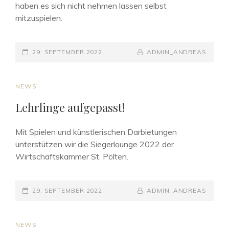
haben es sich nicht nehmen lassen selbst
mitzuspielen.
POSTED-
BY
BYLINE
29. SEPTEMBER 2022
ADMIN_ANDREAS
ON
LINE
CAT
NEWS
LINKS
Lehrlinge aufgepasst!
Mit Spielen und künstlerischen Darbietungen
unterstützen wir die Siegerlounge 2022 der
Wirtschaftskammer St. Pölten.
POSTED-
BY
BYLINE
29. SEPTEMBER 2022
ADMIN_ANDREAS
ON
LINE
CAT
NEWS