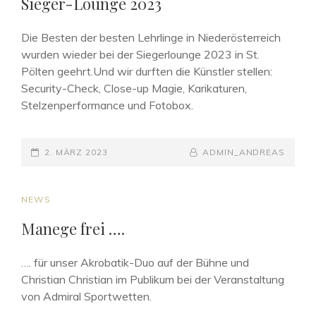
Sieger-Lounge 2023
Die Besten der besten Lehrlinge in Niederösterreich
wurden wieder bei der Siegerlounge 2023 in St.
Pölten geehrt.Und wir durften die Künstler stellen:
Security-Check, Close-up Magie, Karikaturen,
Stelzenperformance und Fotobox.
POSTED-
BY
BYLINE
2. MÄRZ 2023
ADMIN_ANDREAS
ON
LINE
CAT
NEWS
LINKS
Manege frei ….
…. für unser Akrobatik-Duo auf der Bühne und
Christian Christian im Publikum bei der Veranstaltung
von Admiral Sportwetten.