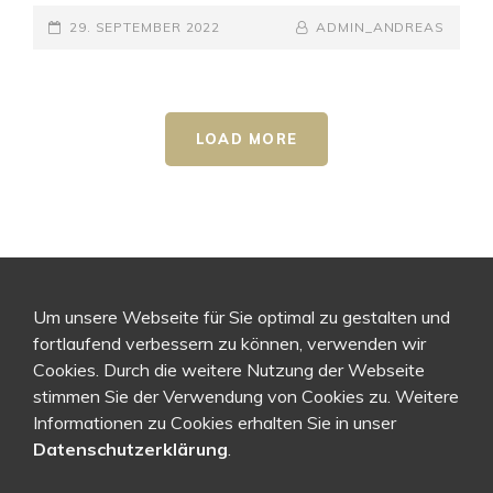
POSTED-
BY
BYLINE
29. SEPTEMBER 2022
ADMIN_ANDREAS
ON
LINE
LOAD MORE
Um unsere Webseite für Sie optimal zu gestalten und
fortlaufend verbessern zu können, verwenden wir
Cookies. Durch die weitere Nutzung der Webseite
stimmen Sie der Verwendung von Cookies zu. Weitere
Informationen zu Cookies erhalten Sie in unser
Datenschutzerklärung
.