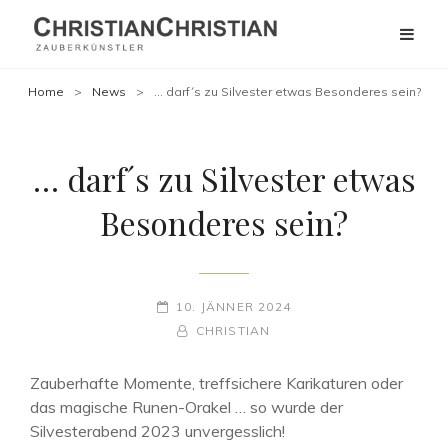
Home
>
News
>
… darf´s zu Silvester etwas Besonderes sein?
… darf´s zu Silvester etwas
Besonderes sein?
POSTED-
10. JÄNNER 2024
ON
BY
BYLINE
CHRISTIAN
LINE
Zauberhafte Momente, treffsichere Karikaturen oder
das magische Runen-Orakel … so wurde der
Silvesterabend 2023 unvergesslich!