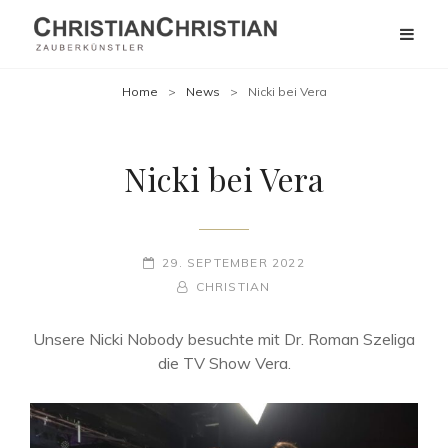
Home
>
News
>
Nicki bei Vera
Nicki bei Vera
POSTED-
29. SEPTEMBER 2022
ON
BY
BYLINE
CHRISTIAN
LINE
Unsere Nicki Nobody besuchte mit Dr. Roman Szeliga
die TV Show Vera.