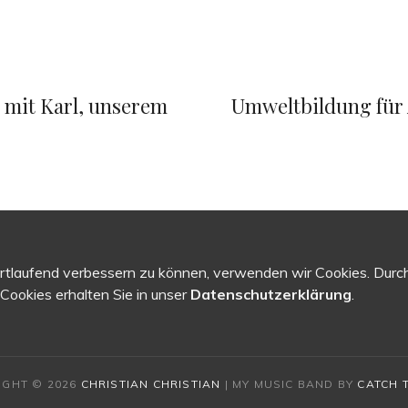
Next
Post
mit Karl, unserem
Umweltbildung für 
ortlaufend verbessern zu können, verwenden wir Cookies. Durc
ookies erhalten Sie in unser
Datenschutzerklärung
.
IGHT © 2026
CHRISTIAN CHRISTIAN
|
MY MUSIC BAND BY
CATCH 