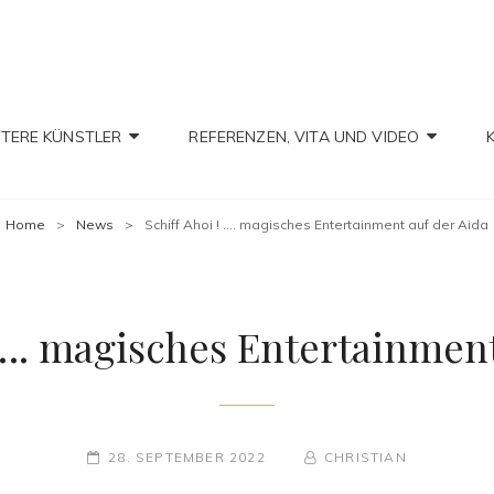
IAN CHRISTIAN
TERE KÜNSTLER
REFERENZEN, VITA UND VIDEO
Home
>
News
>
Schiff Ahoi ! …. magisches Entertainment auf der Aida
! …. magisches Entertainment
POSTED-
BY
BYLINE
28. SEPTEMBER 2022
CHRISTIAN
ON
LINE