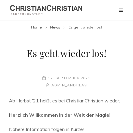
Home
>
News
>
Es geht wieder los!
Es geht wieder los!
POSTED-
12. SEPTEMBER 2021
ON
BY
BYLINE
ADMIN_ANDREAS
LINE
Ab Herbst ’21 heißt es bei ChristianChristian wieder:
Herzlich Willkommen in der Welt der Magie!
Nähere Information folgen in Kürze!